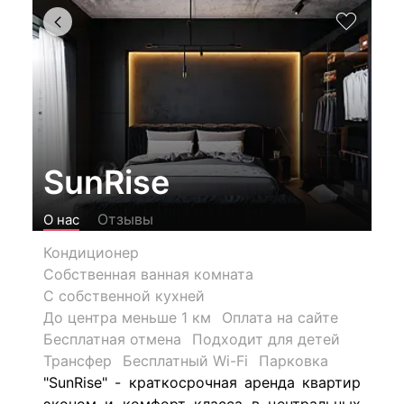
SunRise
Отзывы
О нас
Кондиционер
Собственная ванная комната
С собственной кухней
До центра меньше 1 км
Оплата на сайте
Бесплатная отмена
Подходит для детей
Трансфер
Бесплатный Wi-Fi
Парковка
"SunRise" - краткосрочная аренда квартир