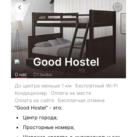
Good Hostel
Отзывы
О нас
До центра меньше 1 км
Бесплатный Wi-Fi
Кондиционер
Оплата на месте
Оплата на сайте
Бесплатная отмена
"Good Hostel" - это:
Центр города;
Просторные номера;