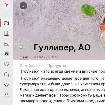
Map
News
DiscountCard
Гулливер, АО
Purchases
О нас
Магазины
115
Heart
Онлайн-заказ
Продукты
"Гулливер" - это всегда свежие и вкусные п
Contacts
"Гулливер" ежедневно делает всё для того, 
супермаркете, и были довольны качеством п
Reviews
Домашняя еда, горячая выпечка, аппетитные 
магазин делает всё, чтобы сэкономить Ваше
ProfileSaby
времяпрепровождения с близкими и родными