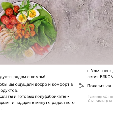
г. Ульяновск,
родукты рядом с домом!
летия ВЛКСМ,
чтобы Вы ощущали добро и комфорт в
Поделиться
родуктов.
салаты и готовые полуфабрикаты -
Гулливер, АО, по
Ульяновск, пр-к
 время и подарить минуты радостного
д.2/45
.