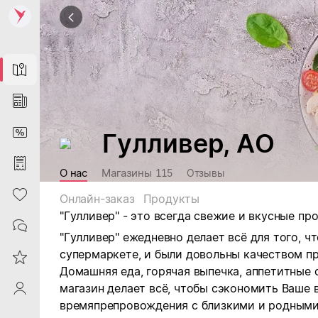
Map
News
DiscountCard
Гулливер, АО
Purchases
О нас
Магазины
115
Отзывы
Heart
Онлайн-заказ
Продукты
"Гулливер" - это всегда свежие и вкусные п
Contacts
"Гулливер" ежедневно делает всё для того, 
супермаркете, и были довольны качеством п
Reviews
Домашняя еда, горячая выпечка, аппетитные 
магазин делает всё, чтобы сэкономить Ваше
ProfileSaby
времяпрепровождения с близкими и родными