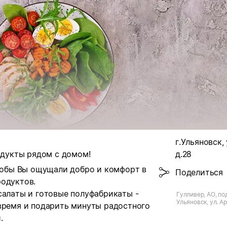
г.Ульяновск,
родукты рядом с домом!
д.28
чтобы Вы ощущали добро и комфорт в
Поделиться
родуктов.
салаты и готовые полуфабрикаты -
Гулливер, АО, по
Ульяновск, ул. Ар
 время и подарить минуты радостного
.