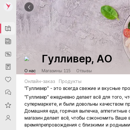
Map
News
DiscountCard
Гулливер, АО
Purchases
О нас
Магазины
115
Отзывы
Heart
Онлайн-заказ
Продукты
"Гулливер" - это всегда свежие и вкусные п
Contacts
"Гулливер" ежедневно делает всё для того, 
супермаркете, и были довольны качеством п
Reviews
Домашняя еда, горячая выпечка, аппетитные 
магазин делает всё, чтобы сэкономить Ваше
ProfileSaby
времяпрепровождения с близкими и родными