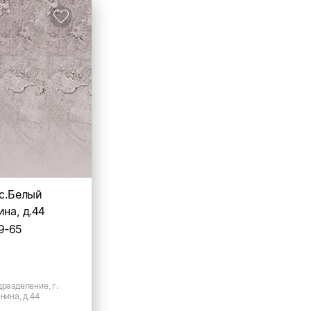
 с.Белый
ина, д.44
9-65
дразделение, г.
нина, д.44