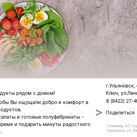
г.Ульяновск,
родукты рядом с домом!
Ключ, ул.Лен
8 (8422) 27-4
чтобы Вы ощущали добро и комфорт в
родуктов.
Поделиться
салаты и готовые полуфабрикаты -
 время и подарить минуты радостного
Гулливер, АО, по
Ульяновск, ул. Ле
.