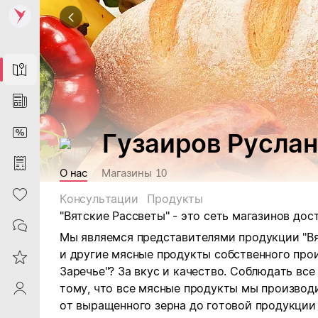
Map
News
DiscountCard
Гузаиров Руслан
Purchases
О нас
Магазины
10
Heart
Консультации
Продукты
"Вятские Рассветы" - это сеть магазинов дос
Contacts
Мы являемся представителями продукции "Вя
и другие мясные продукты собственного прои
Reviews
Заречье"? За вкус и качество. Соблюдать вс
тому, что все мясные продукты мы производ
ProfileSaby
от выращенного зерна до готовой продукции 