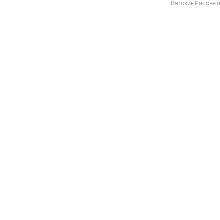
Вятские Рассветы,
Ульяновская, д.2