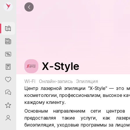
Map
News
DiscountCard
Х-Style
Purchases
Heart
Wi-Fi
Онлайн-запись
Эпиляция
Центр лазерной эпиляции "Х-Style" — это 
Contacts
косметологии, профессионализм, высокое кач
каждому клиенту.
Reviews
Основным направлением сети центров я
предоставляя такие услуги, как лазер
ProfileSaby
биоэпиляция, уходовые программы за лицом,