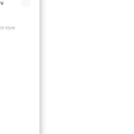
ru
(Х-Style)