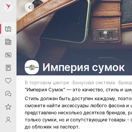
Map
News
DiscountCard
Империя сумок
Purchases
Heart
В торговом центре
Бонусная система
Брен
"Империя Сумок" — это качество, стиль и ш
Contacts
Стиль должен быть доступен каждому, поэто
сможете найти аксессуары любого фасона и 
Reviews
представлено несколько десятков брендов, р
только сумки, но и сопутствующие товары - 
ProfileSaby
до обложек на паспорт.