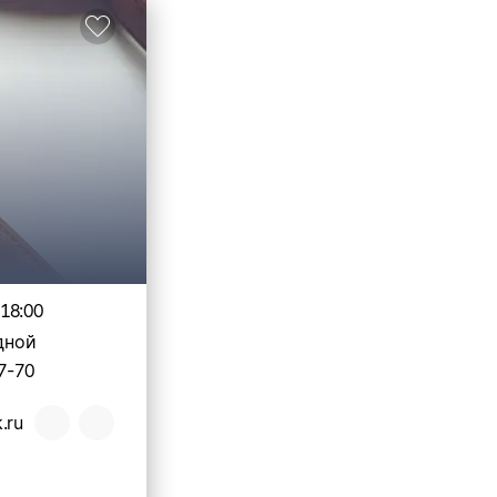
-18:00
дной
7-70
.ru