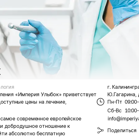
к
логия
г. Калинингра
оления «Империя Улыбок» приветствует
Ю.Гагарина, 
оступные цены на лечение,
Пн-Пт
09:00
Сб-Вс
10:00
 самое современное европейское
info@imperiya
 и добродушное отношение к
Поделиться
йти абсолютно бесплатную