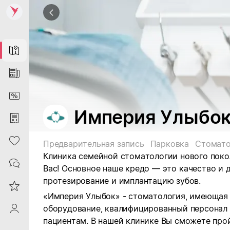
Map
News
DiscountCard
Империя Улыбо
Purchases
Heart
Предварительная запись
Парковка
Стомато
Клиника семейной стоматологии нового пок
Contacts
Вас!
Основное наше кредо — это качество и д
протезирование и имплантацию зубов.
Reviews
«Империя Улыбок» - стоматология, имеющая
оборудование, квалифицированный персонал
ProfileSaby
пациентам. В нашей клинике Вы сможете про