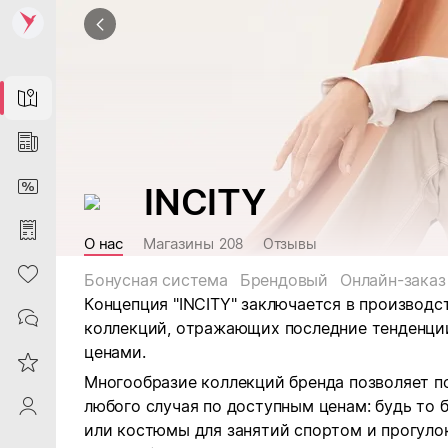
Map
News
DiscountCard
INCITY
Purchases
О нас
Магазины
208
Отзывы
Heart
Бонусная система
Брендовый
Онлайн-заказ
Концепция "INCITY" заключается в производс
Contacts
коллекций, отражающих последние тенденции
ценами.
Reviews
Многообразие коллекций бренда позволяет п
любого случая по доступным ценам: будь то 
ProfileSaby
или костюмы для занятий спортом и прогулок