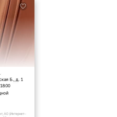
.
ая Б., д. 1
-18:00
дной
т, АО (Интернет-