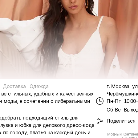
Доставка
Одежда
г. Москва, ул
тве стильных, удобных и качественных
Черёмушкинск
 моды, в сочетании с либеральными
Пн-Пт
10:00
Сб-Вс
Выхо
одобрать подходящий стиль для
Поделиться
блузка и юбка для делового дресс-кода
 по городу, платья на каждый день и
Модный Континен