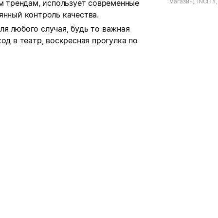
магазин), INCITY,
ым трендам, использует современные
Большая Черёмуш
янный контроль качества.
я любого случая, будь то важная
од в театр, воскресная прогулка по