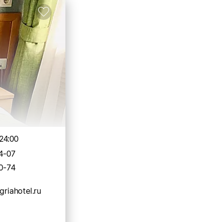
24:00
4-07
0-74
griahotel.ru