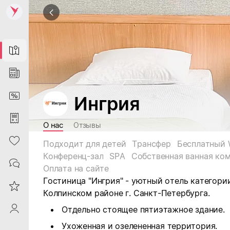
Map
News
DiscountCard
Ингрия
Purchases
О нас
Отзывы
Heart
Подходит для детей
Трансфер
Бесплатный W
Конференц-зал
SPA
Собственная ванная ко
Contacts
Оплата на сайте
Гостиница "Ингрия" - уютный отель категории
Reviews
Колпинском районе г. Санкт-Петербурга.
ProfileSaby
Отдельно стоящее пятиэтажное здание.
Ухоженная и озелененная территория.