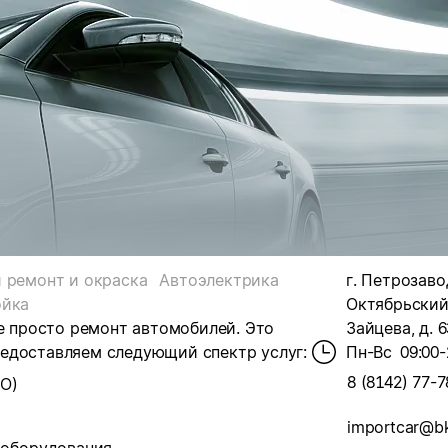
 ремонт и окраска
Автоэлектрика
г. Петрозаво
ойка
Октябрьский 
е просто ремонт автомобилей. Это
Зайцева, д. 6
едоставляем следующий спектр услуг:
Пн-Вс
09:00-
8 (8142) 77-7
О)
importcar@bk