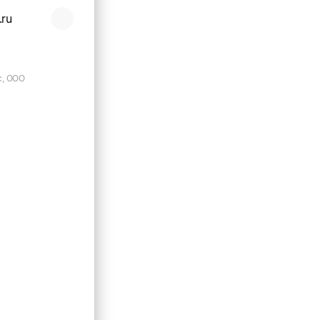
.ru
с, ООО