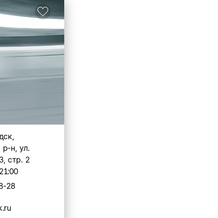
дск,
р-н, ул.
3, стр. 2
21:00
8-28
.ru