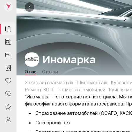
Map
News
DiscountCard
Иномарка
Purchases
О нас
Отзывы
Heart
Заказ автозапчастей
Шиномонтаж
Кузовной
Ремонт КПП
Тюнинг автомобилей
Ручная м
Contacts
"Иномарка" -
это
сервис полного цикла. Мы
н
философия нового формата автосервисов.
Пр
Reviews
Cтрахование автомобилей (ОСАГО, КАСК
ProfileSaby
Слесарный цех