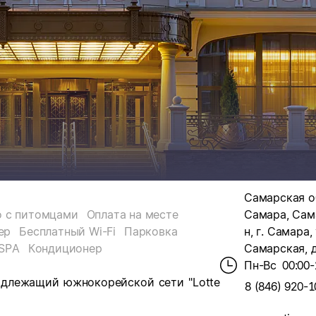
Самарская обл
 с питомцами
Оплата на месте
Самара, Сам
ер
Бесплатный Wi-Fi
Парковка
н, г. Самара, 
SPA
Кондиционер
Самарская, д
Пн-Вс
00:00-
надлежащий южнокорейской сети "Lotte
8 (846) 920-1