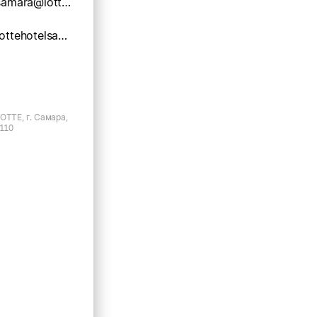
reservations.samara@lottehotel.ru
https://www.lottehotelsamara.com
OTTE, г. Самара,
.110