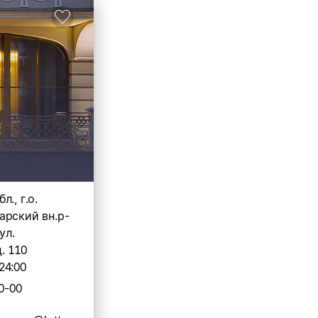
., г.о.
арский вн.р-
ул.
. 110
24:00
0-00