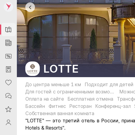
Map
News
DiscountCard
LOTTE
Purchases
Heart
До центра меньше 1 км
Подходит для детей
Для гостей с ограниченными возможностями
Можно
Contacts
Оплата на сайте
Бесплатная отмена
Трансф
Бассейн
Фитнес
Ресторан
Конференц-зал
Reviews
Собственная ванная комната
"LOTTE" — это третий отель в России, при
ProfileSaby
Hotels & Resorts".