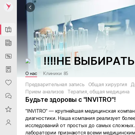
Map
News
DiscountCard
!!!!НЕ ВЫБИРАТЬ
Purchases
О нас
Клиники
85
Heart
Предварительная запись
Общая хирургия
Д
Прием анализов
Терапия, общая медицина
Contacts
Будьте здоровы с "INVITRO"!
Reviews
"INVITRO" — крупнейшая медицинская компан
диагностики. Наша компания реализует боле
ProfileSaby
исследований от простых до самых сложных.
лаборатории признаются всеми медицински