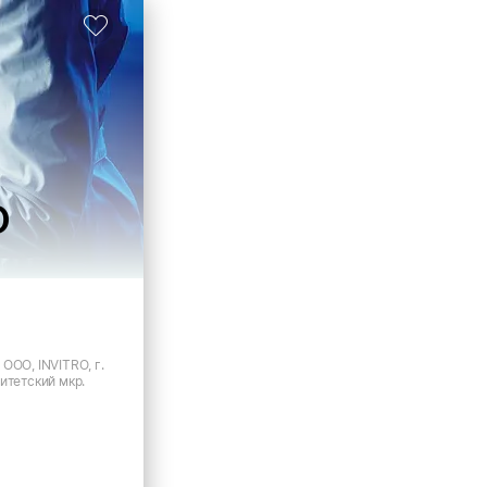
О
ООО, INVITRO, г.
итетский мкр.