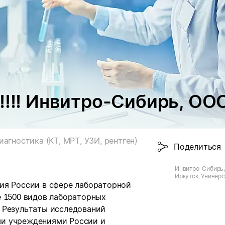
!!!! Инвитро-Сибирь, ОО
иагностика (КТ, МРТ, УЗИ, рентген)
Поделиться
Инвитро-Сибирь, 
Иркутск, Универс
ия России в сфере лабораторной
е 1500 видов лабораторных
 Р
езультаты исследований
ми учреждениями России и