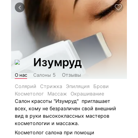
Изумруд
Отзывы
5
О нас
Салоны
Солярий
Стрижка
Эпиляция
Брови
Косметолог
Массаж
Окрашивание
Салон красоты "Изумруд" приглашает
всех, кому не безразличен свой внешний
вид в руки высококлассных мастеров
косметологии и массажа.
Косметолог салона при помощи