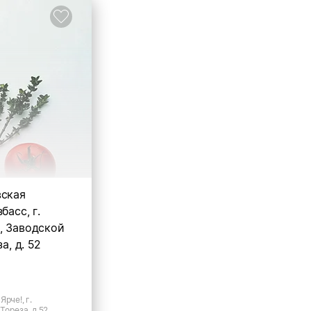
вская
басс, г.
, Заводской
а, д. 52
рче!, г.
Тореза, д.52