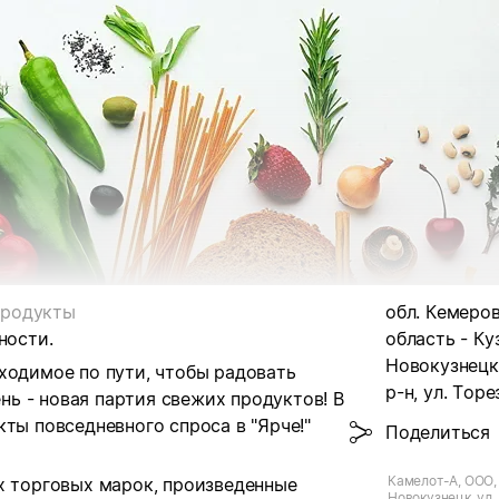
родукты
обл. Кемеро
ности.
область - Куз
Новокузнецк
ходимое по пути, чтобы радовать
р-н, ул. Торез
ь - новая партия свежих продуктов! В
ты повседневного спроса в "Ярче!"
Поделиться
Камелот-А, ООО, Я
х торговых марок, произведенные
Новокузнецк, ул. 