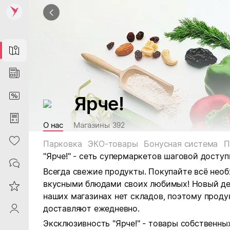
Map
News
DiscountCard
Ярче!
Purchases
О нас
Магазины
392
Heart
Парковка
ЭКО-товары
Бонусная система
П
"Ярче!" - сеть супермаркетов шаговой доступ
Contacts
Всегда свежие продукты. Покупайте всё необ
вкусными блюдами своих любимых! Новый ден
Reviews
наших магазинах нет складов, поэтому продук
доставляют ежедневно.
ProfileSaby
Эксклюзивность "Ярче!" - товары собственны