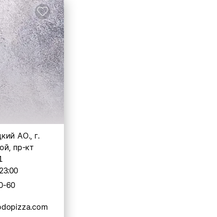
ий АО., г.
ой, пр-кт
1
23:00
0-60
dopizza.com