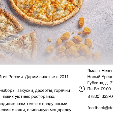
Ямало-Ненецк
 из России. Дарим счастье с 2011
Новый Уренг
Губкина, д. 2
Пн-Вс
09:00-
наборы, закуски, десерты, горячий
в наших уютных ресторанах.
8 (800) 333-0
радиционном тесте с воздушными
feedback@do
вежие овощи, сливочную моцареллу,