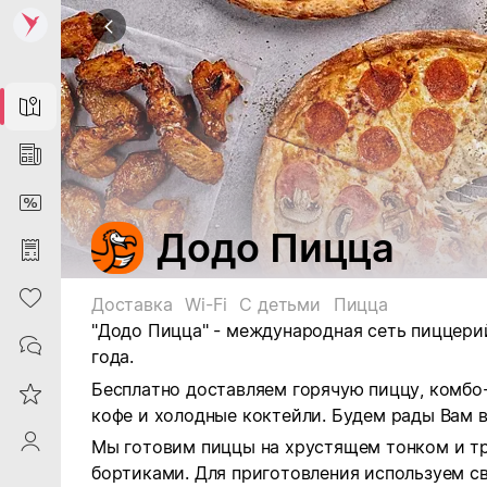
Map
News
DiscountCard
Додо Пицца
Purchases
Heart
Доставка
Wi-Fi
С детьми
Пицца
"Додо Пицца" - международная сеть пиццерий
Contacts
года.
Бесплатно доставляем горячую пиццу, комбо-
Reviews
кофе и холодные коктейли. Будем рады Вам 
ProfileSaby
Мы готовим пиццы на хрустящем тонком и т
бортиками. Для приготовления используем с