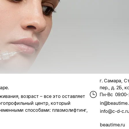
г. Самара, С
аре.
пер., д. 2Б, к
Пн-Вс
09:00-
ивания, возраст – все это оставляет
ногопрофильный центр, который
in@beautime.
ременными способами: плазмолифтинг,
info@c-d-c.r
beautime.ru