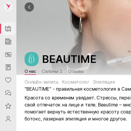
Map
News
DiscountCard
BEAUTIME
Purchases
О нас
Салоны
1
Отзывы
Heart
Онлайн-запись
Косметолог
Эпиляция
"BEAUTIME" - правильная косметология в Сам
Contacts
Красота со временем увядает. Стрессы, переж
свой отпечаток на лице и теле. Beautime – м
Reviews
помогает вернуть естественную красоту сов
ботокс, лазерная эпиляция и многое другое.
ProfileSaby