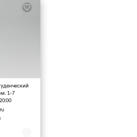
туденческий
ом. 1-7
20:00
ru
u