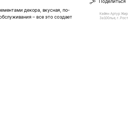
Поделиться
ементами декора, вкусная, по-
Кейян Артур Жир
обслуживания – все это создает
За100лье, г. Рос
Комарова