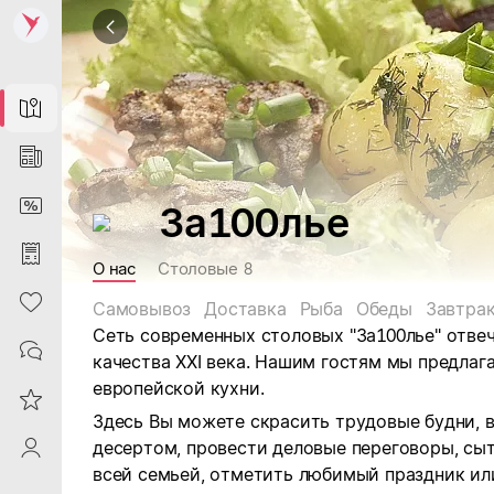
Map
News
DiscountCard
За100лье
Purchases
О нас
Столовые
8
Heart
Самовывоз
Доставка
Рыба
Обеды
Завтра
Сеть современных столовых "За100лье" отве
Contacts
качества XXI века. Нашим гостям мы предла
европейской кухни.
Reviews
Здесь Вы можете скрасить трудовые будни, 
десертом, провести деловые переговоры, сы
ProfileSaby
всей семьей, отметить любимый праздник ил