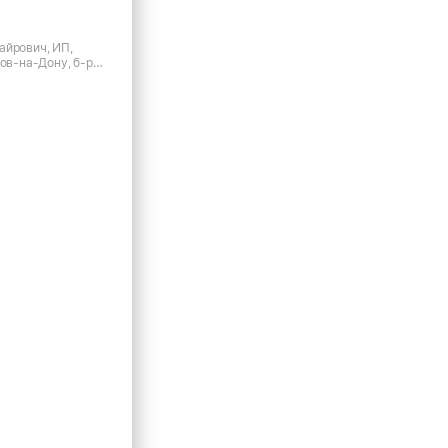
айрович, ИП,
тов-на-Дону, б-р