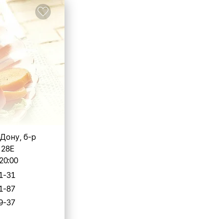
-Дону, б-р
 28Е
20:00
1-31
1-87
9-37