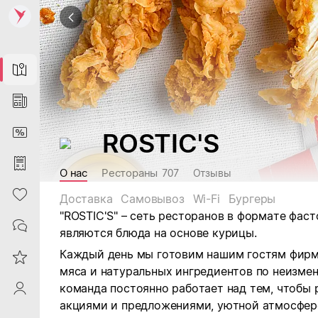
Map
News
DiscountCard
ROSTIC'S
Purchases
О нас
Рестораны
707
Отзывы
Heart
Доставка
Самовывоз
Wi-Fi
Бургеры
"ROSTIC'S" – сеть ресторанов в формате фас
Contacts
являются блюда на основе курицы.
Каждый день мы готовим нашим гостям фирм
Reviews
мяса и натуральных ингредиентов по неизме
команда постоянно работает над тем, чтобы
ProfileSaby
акциями и предложениями, уютной атмосферо