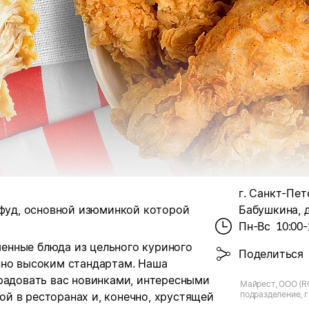
г. Санкт-Пет
тфуд, основной изюминкой которой
Бабушкина, д
Пн-Вс
10:00-
енные блюда из цельного куриного
Поделиться
нно высоким стандартам. Наша
 радовать вас новинками, интересными
Майрест, ООО (R
подразделение, г
й в ресторанах и, конечно, хрустящей
Петербург, ул. 