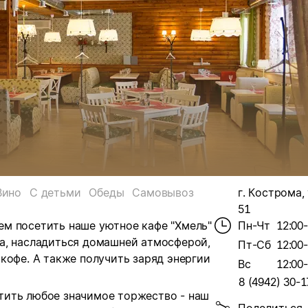
Вино
С детьми
Обеды
Самовывоз
г. Кострома, 
51
м посетить наше уютное кафе "Хмель"
Пн-Чт
12:00
а, насладиться домашней атмосферой,
Пт-Сб
12:00
кофе. А также получить заряд энергии
Вс
12:00
8 (4942) 30-1
тить любое значимое торжество - наш