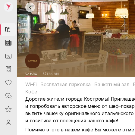
Map
News
DiscountCard
Purchases
О нас
Отзывы
Heart
Wi-Fi
Бесплатная парковка
Банкетный зал
Кофе
Contacts
Дорогие жители города Костромы! Приглашае
и попробовать авторское меню от шеф-повар
Reviews
выпить чашечку оригинального итальянского 
и позитива от посещения нашего кафе!
ProfileSaby
Помимо этого в нашем кафе Вы можете отме