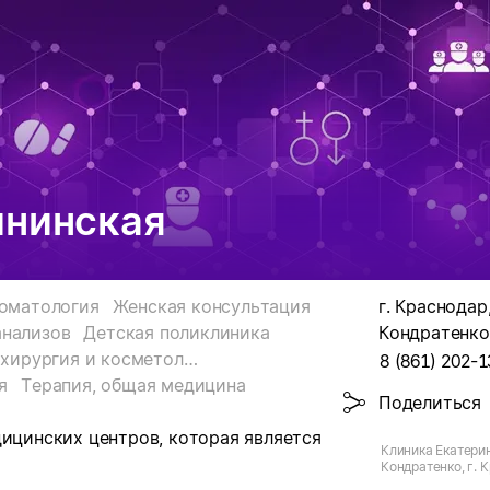
ининская
оматология
Женская консультация
г. Краснодар,
анализов
Детская поликлиника
Кондратенко 
Пластическая хирургия и косметология
8 (861) 202-1
я
Терапия, общая медицина
Поделиться
дицинских центров, которая является
Клиника Екатери
Кондратенко, г. К
Кондратенко Н.И.