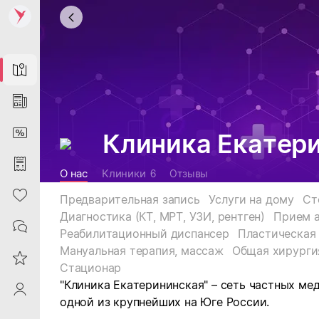
Map
News
DiscountCard
Клиника Екатер
Purchases
О нас
Клиники
6
Отзывы
Heart
Предварительная запись
Услуги на дому
Ст
Диагностика (КТ, МРТ, УЗИ, рентген)
Прием 
Contacts
Реабилитационный диспансер
Мануальная терапия, массаж
Общая хирурги
Reviews
Стационар
"Клиника Екатерининская" – сеть частных ме
ProfileSaby
одной из крупнейших на Юге России.