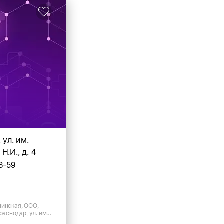
 ул. им.
Н.И., д. 4
3-59
нинская, ООО,
раснодар, ул. им.