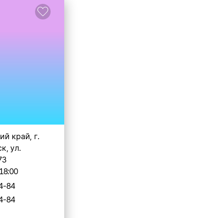
й край, г.
к, ул.
73
18:00
4-84
4-84