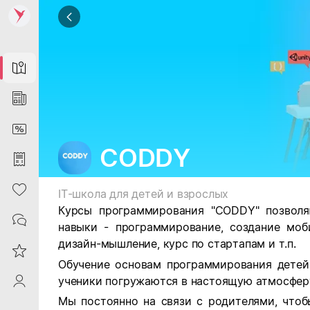
Map
News
DiscountCard
CODDY
Purchases
Heart
IT-школа для детей и взрослых
Курсы программирования "CODDY" позволя
Contacts
навыки - программирование, создание моби
дизайн-мышление, курс по стартапам и т.п.
Reviews
Обучение основам программирования детей
ученики погружаются в настоящую атмосфер
ProfileSaby
Мы постоянно на связи с родителями, что