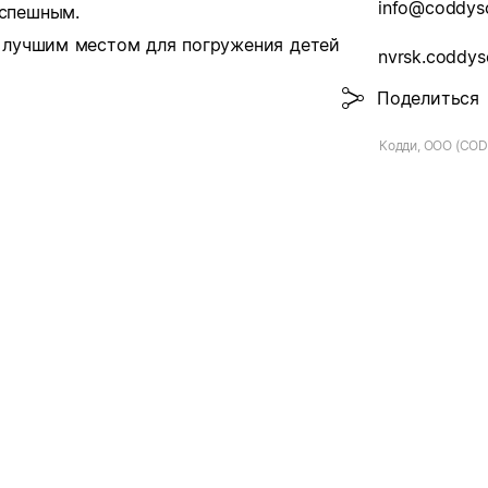
info@coddys
успешным.
 лучшим местом для погружения детей
nvrsk.coddys
Поделиться
Кодди, ООО (CO