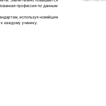
меты. Значительно повышается
бованная профессия по данным
андартам, используя новейшие
к каждому ученику.