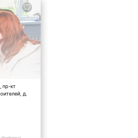
, пр-кт
оителей, д.
 (КодКласс)