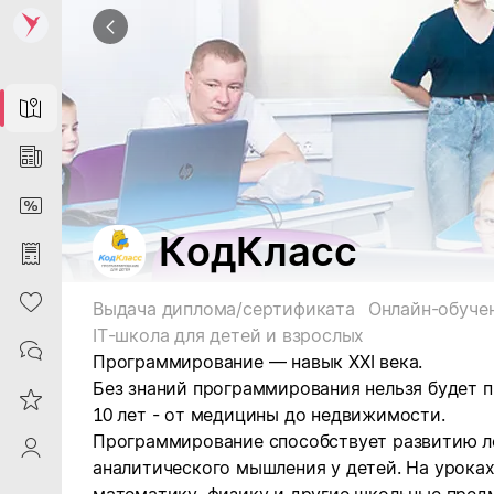
Map
News
DiscountCard
КодКласс
Purchases
Heart
Выдача диплома/сертификата
Онлайн-обуче
IT-школа для детей и взрослых
Contacts
Программирование — навык ХХI века.
Без знаний программирования нельзя будет 
Reviews
10 лет - от медицины до недвижимости.
Программирование способствует развитию ло
ProfileSaby
аналитического мышления у детей. На урока