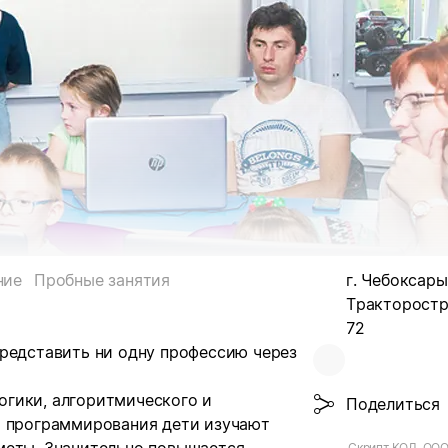
ние
Пробные занятия
г. Чебоксары
Тракторостр
72
представить ни одну профессию через
гики, алгоритмического и
Поделиться
х программирования дети изучают
Скрипт КОД, ООО