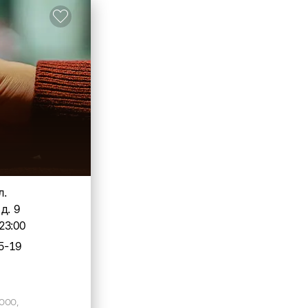
л.
д. 9
23:00
5-19
 ООО,