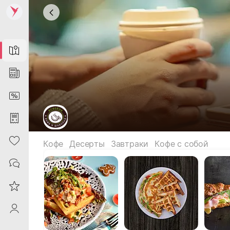
Map
News
DiscountCard
Purchases
Heart
Кофе
Десерты
Завтраки
Кофе с собой
Contacts
Reviews
ProfileSaby