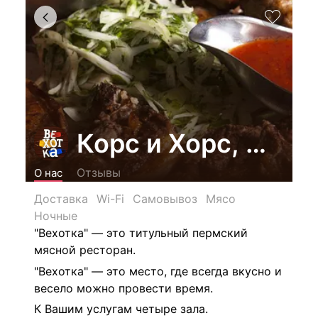
Корс и Хорс, ООО
Отзывы
О нас
Доставка
Wi-Fi
Самовывоз
Мясо
Ночные
"Вехотка" — это титульный пермский
мясной ресторан.
"Вехотка" — это место, где всегда вкусно и
весело можно провести время.
К Вашим услугам четыре зала.