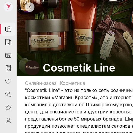
Map
News
DiscountCard
Cosmetik Line
Purchases
Heart
Онлайн-заказ
Косметика
"Cosmetik Line" - это не только сеть рознич
Contacts
косметики «Магазин Красоты», это интернет 
компания с доставкой по Приморскому краю,
Reviews
центр для специалистов индустрии красоты.
представлены более 50 мировых брендов. Ш
ProfileSaby
продукции позволяет специалистам салонов 