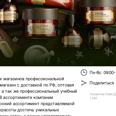
Пн-Вс
09:00-
ных магазинов профессиональной
Поделиться
магазин с доставкой по РФ, оптовая
 а так же профессиональный учебный
Косметик Лайн Д
 В ассортименте компании
Line)
ирокий ассортимент представляемой
красоты достичь уникальных