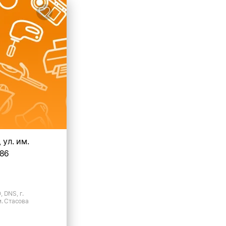
 ул. им.
186
 DNS, г.
м. Стасова