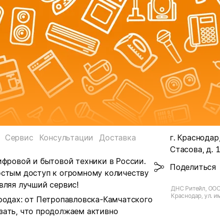
Сервис
Консультации
Доставка
г. Краснодар,
Стасова, д. 
ифровой и бытовой техники в России.
Поделиться
остым доступ к огромному количеству
вляя лучший сервис!
ДНС Ритейл, ООО,
Краснодар, ул. и
родах: от Петропавловска-Камчатского
зать, что продолжаем активно