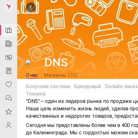
Map
News
DiscountCard
DNS
Purchases
О нас
Магазины
1731
Heart
Бонусная система
Брендовый
Онлайн-заказ
Техника
Contacts
"DNS" – один из лидеров рынка по продаже ц
Наша цель изменить жизнь людей, сделав пр
Reviews
качественных и недорогих товаров, предоста
Сегодня мы представлены более чем в 400 го
ProfileSaby
до Калининграда. Мы с гордостью можем ска