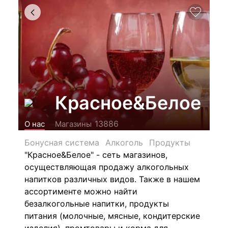
Красное&Белое
13886
О нас
Магазины
Бонусная система
Алкоголь
Продукты
"Красное&Белое" - сеть магазинов,
осуществляющая продажу алкогольных
напитков различных видов.
Также в нашем
ассортименте можно найти
безалкогольные напитки, продукты
питания (молочные, мясные, кондитерские