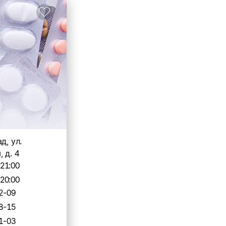
д, ул.
 д. 4
-21:00
-20:00
2-09
8-15
1-03