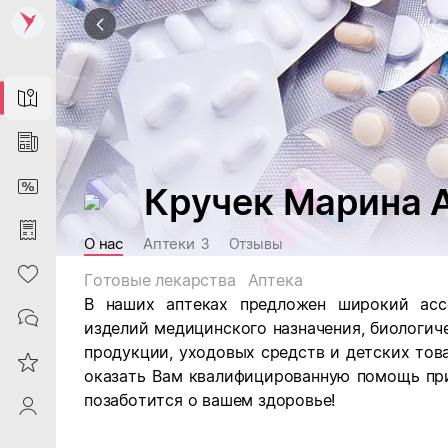
Map
News
DiscountCard
Кручек Марина 
Purchases
О нас
Аптеки
3
Отзывы
Heart
Готовые лекарства
Аптека
В наших аптеках предложен широкий ассо
Contacts
изделий медицинского назначения, биологич
продукции, уходовых средств и детских тов
Reviews
оказать Вам квалифицированную помощь при
позаботится о вашем здоровье!
ProfileSaby