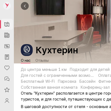
Map
News
DiscountCard
Кухтерин
Purchases
О нас
Отзывы
Heart
До центра меньше 1 км
Подходит для детей
Для гостей с ограниченными возможностями
Оплат
Contacts
Бесплатный Wi-Fi
Парковка
Бассейн
Фитне
Собственная ванная комната
Конференц-зал
Reviews
Отель "Кухтерин" располагается в центре гор
туристов, и для гостей, путешествующих с д
ProfileSaby
В шаговой доступности от отеля - основные