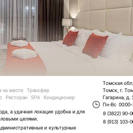
Томская обл.,
а на месте
Трансфер
Томск, г. Том
с
Ресторан
SPA
Кондиционер
Гагарина, д. 
Пн-Вс
00:00-
ода, а удачная локация удобна и для
8 (3822) 90-0
еловыми целями.
8 (913) 103-0
 административные и культурные