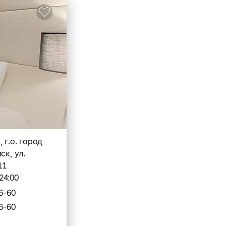
 г.о. город
ск, ул.
11
24:00
6-60
6-60