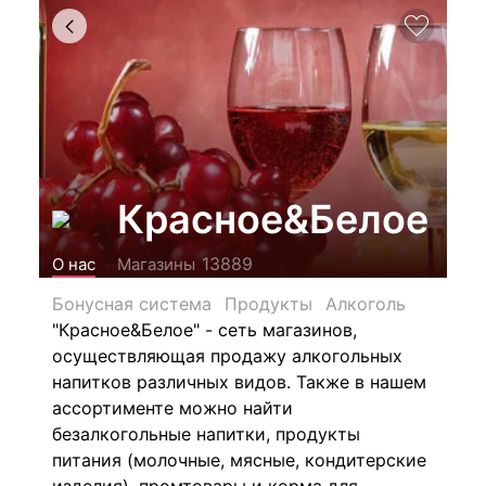
Красное&Белое
13889
О нас
Магазины
Бонусная система
Продукты
Алкоголь
"Красное&Белое" - сеть магазинов,
осуществляющая продажу алкогольных
напитков различных видов.
Также в нашем
ассортименте можно найти
безалкогольные напитки, продукты
питания (молочные, мясные, кондитерские