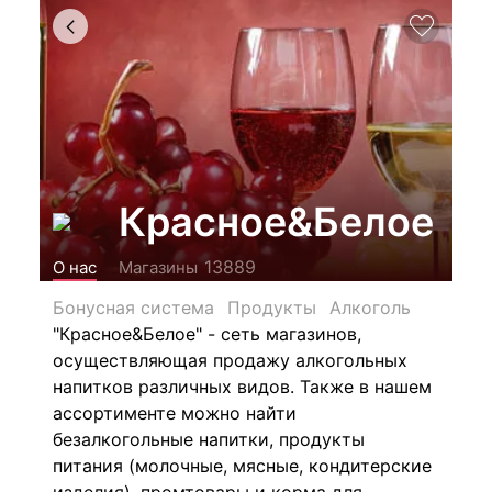
Красное&Белое
13889
О нас
Магазины
Бонусная система
Продукты
Алкоголь
"Красное&Белое" - сеть магазинов,
осуществляющая продажу алкогольных
напитков различных видов.
Также в нашем
ассортименте можно найти
безалкогольные напитки, продукты
питания (молочные, мясные, кондитерские