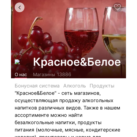
Красное&Белое
13886
О нас
Магазины
Бонусная система
Алкоголь
Продукты
"Красное&Белое" - сеть магазинов,
осуществляющая продажу алкогольных
напитков различных видов.
Также в нашем
ассортименте можно найти
безалкогольные напитки, продукты
питания (молочные, мясные, кондитерские