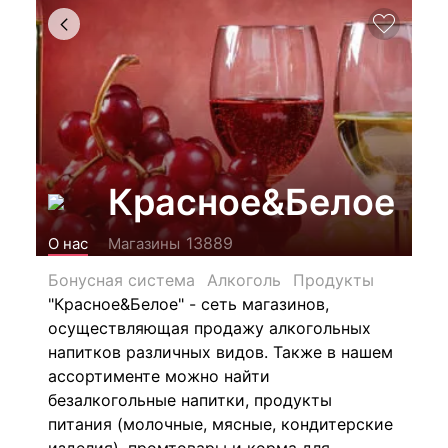
Красное&Белое
13889
О нас
Магазины
Бонусная система
Алкоголь
Продукты
"Красное&Белое" - сеть магазинов,
осуществляющая продажу алкогольных
напитков различных видов.
Также в нашем
ассортименте можно найти
безалкогольные напитки, продукты
питания (молочные, мясные, кондитерские