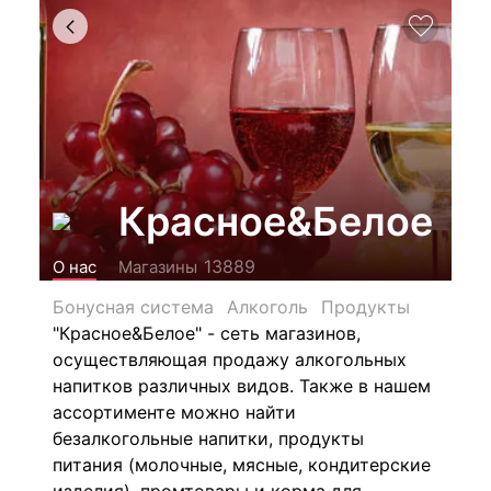
Красное&Белое
13889
О нас
Магазины
Бонусная система
Алкоголь
Продукты
"Красное&Белое" - сеть магазинов,
осуществляющая продажу алкогольных
напитков различных видов.
Также в нашем
ассортименте можно найти
безалкогольные напитки, продукты
питания (молочные, мясные, кондитерские