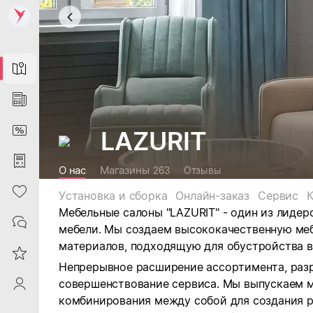
Map
News
DiscountCard
LAZURIT
Purchases
О нас
Магазины
263
Отзывы
Heart
Установка и сборка
Онлайн-заказ
Сервис
Мебельные салоны "LAZURIT" - один из лидер
Contacts
мебели. Мы
создаем высококачественную меб
материалов, подходящую для обустройства в
Reviews
Непрерывное расширение ассортимента, раз
совершенствование сервиса. Мы выпускаем 
ProfileSaby
комбинирования между собой для создания р