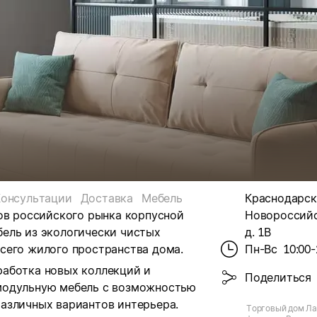
Консультации
Доставка
Мебель
Краснодарски
ов российского рынка корпусной
Новороссийск
ель из экологически чистых
д. 1В
сего жилого пространства дома.
Пн-Вс
10:00-
работка новых коллекций и
Поделиться
модульную мебель с возможностью
азличных вариантов интерьера.
Торговый дом Ла