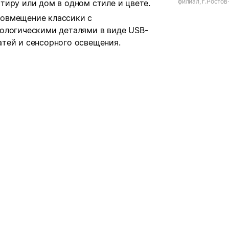
филиал, г.Ростов
иру или дом в одном стиле и цвете.
подразделение, г
ул. Мира
 совмещение классики с
ологическими деталями в виде USB-
тей и сенсорного освещения.