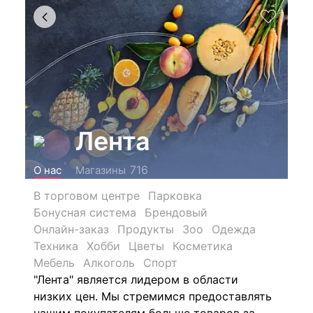
Лента
716
О нас
Магазины
В торговом центре
Парковка
Бонусная система
Брендовый
Онлайн-заказ
Продукты
Зоо
Одежда
Техника
Хобби
Цветы
Косметика
Мебель
Алкоголь
Спорт
"Лента" является лидером в области
низких цен. Мы стремимся предоставлять