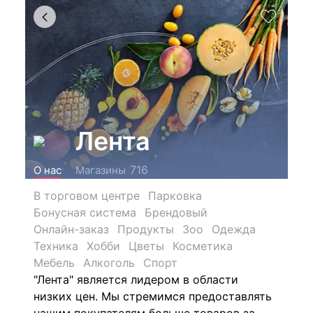
Лента
716
О нас
Магазины
В торговом центре
Парковка
Бонусная система
Брендовый
Онлайн-заказ
Продукты
Зоо
Одежда
Техника
Хобби
Цветы
Косметика
Мебель
Алкоголь
Спорт
"Лента" является лидером в области
низких цен. Мы стремимся предоставлять