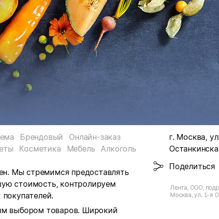
тема
Брендовый
Онлайн-заказ
г. Москва, ул
еты
Косметика
Мебель
Алкоголь
Останкинская
Поделиться
цен. Мы стремимся предоставлять
шую стоимость, контролируем
Лента, ООО, подр
 покупателей.
Москва, ул. 1-я 
ным выбором товаров. Широкий