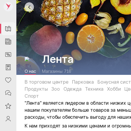
Map
News
DiscountCard
Лента
Purchases
О нас
Магазины
716
Heart
В торговом центре
Парковка
Бонусная сис
Продукты
Зоо
Одежда
Техника
Хобби
Цв
Contacts
Спорт
"Лента" является лидером в области низких 
Reviews
нашим покупателям больше товаров за мень
расходы, чтобы обеспечить выгоду для наших
ProfileSaby
К нам приходят за низкими ценами и огром