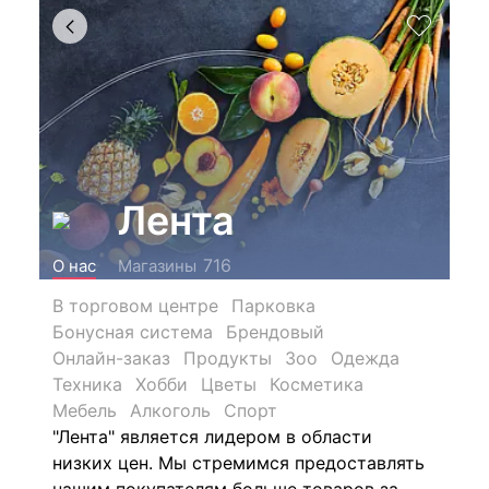
Лента
716
О нас
Магазины
В торговом центре
Парковка
Бонусная система
Брендовый
Онлайн-заказ
Продукты
Зоо
Одежда
Техника
Хобби
Цветы
Косметика
Мебель
Алкоголь
Спорт
"Лента" является лидером в области
низких цен. Мы стремимся предоставлять