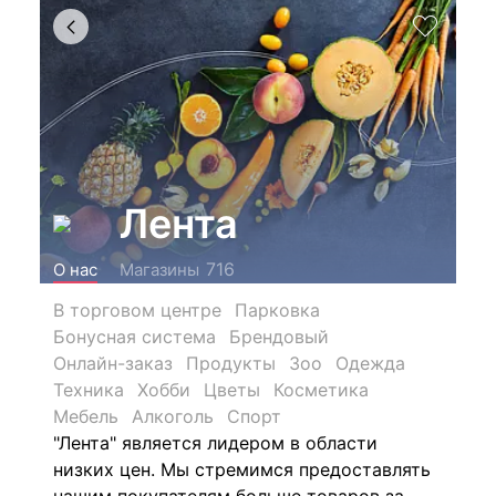
Лента
716
О нас
Магазины
В торговом центре
Парковка
Бонусная система
Брендовый
Онлайн-заказ
Продукты
Зоо
Одежда
Техника
Хобби
Цветы
Косметика
Мебель
Алкоголь
Спорт
"Лента" является лидером в области
низких цен. Мы стремимся предоставлять