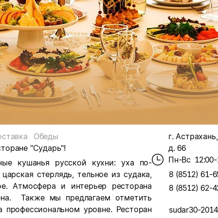
оставка
Обеды
г. Астрахань,
сторане "Сударь"!
д. 66
Пн-Вс
12:00-
ые кушанья русской кухни: уха по-
царская стерлядь, тельное из судака,
8 (8512) 61-6
ое. Атмосфера и интерьер ресторана
8 (8512) 62-4
ена. Также мы предлагаем
отметить
а профессиональном уровне. Ресторан
sudar30-201