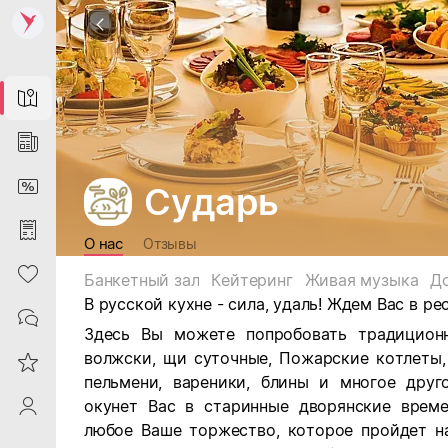
Map
News
DiscountCard
Сударь
Purchases
О нас
Отзывы
Heart
Банкетный зал
Кейтеринг
Живая музыка
Д
В русской кухне - сила, удаль! Ждем Вас в ре
Contacts
Здесь Вы можете попробовать традиционн
волжски, щи суточные, Пожарские котлеты, 
Reviews
пельмени, вареники, блины и многое друг
окунет Вас в старинные дворянские врем
ProfileSaby
любое Ваше торжество, которое пройдет н