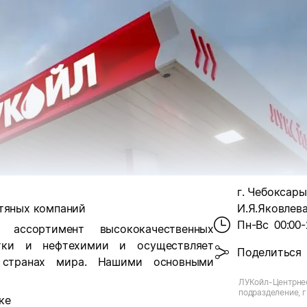
г. Чебоксары
фтяных компаний
И.Я.Яковлева,
Пн-Вс
00:00-
ассортимент высококачественных
отки и нефтехимии и осуществляет
Поделиться
странах мира. Нашими основными
ЛУКойл-Центрнеф
подразделение, г
ке
кт И.Я.Яковлева