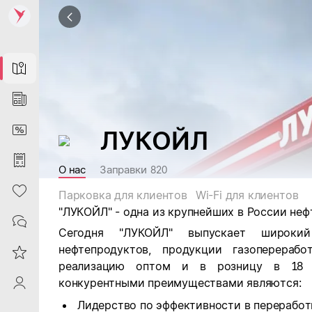
Map
News
DiscountCard
ЛУКОЙЛ
Purchases
О нас
Заправки
820
Heart
Парковка для клиентов
Wi-Fi для клиентов
"ЛУКОЙЛ" - одна из крупнейших в России не
Contacts
Сегодня "ЛУКОЙЛ" выпускает широкий 
нефтепродуктов, продукции газоперераб
Reviews
реализацию оптом и в розницу в 18 
конкурентными преимуществами являются:
ProfileSaby
Лидерство по эффективности в переработ