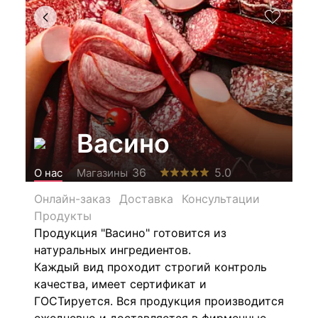
Васино
5.0
36
О нас
Магазины
Онлайн-заказ
Доставка
Консультации
Продукты
Продукция "Васино" готовится из
натуральных ингредиентов.
Каждый вид проходит строгий контроль
качества, имеет сертификат и
ГОСТируется.
Вся продукция производится