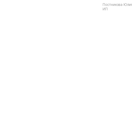
Постникова Юлия
ИП