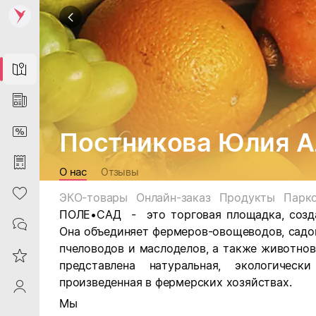
Map
News
DiscountCard
Постникова Юлия А
Purchases
О нас
Отзывы
Heart
ЭКО-товары
Онлайн-заказ
Продукты
Парк
ПОЛЕ•САД - это торговая площадка, созд
Contacts
Она объединяет фермеров-овощеводов, садов
пчеловодов и маслоделов, а также животно
Reviews
представлена натуральная, экологическ
произведенная в фермерских хозяйствах.
ProfileSaby
Мы