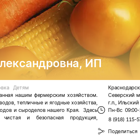
лександровна, ИП
овка
Детям
Краснодарск
анная нашим фермерским хозяйством.
Северский м
одов, тепличные и ягодные хозяйства,
г.п., Ильский
водов и сыроделов нашего Края. Здесь
Пн-Вс
09:00-
и чистая и безопасная продукция,
8 (918) 115-5
Поделиться