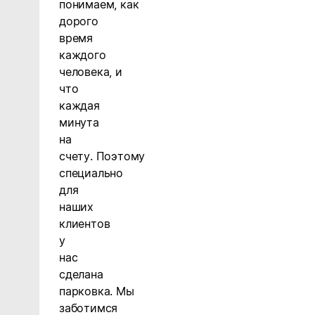
понимаем
,
как
дорого
время
каждого
человека
,
и
что
каждая
минута
на
счету
.
Поэтому
специально
для
наших
клиентов
у
нас
сделана
парковка
.
Мы
заботимся