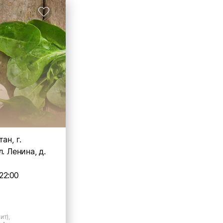
ан, г.
. Ленина, д.
22:00
ит),