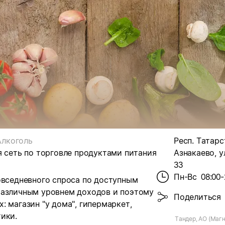
Алкоголь
Респ. Татарст
я сеть по торговле продуктами питания
Азнакаево, ул
33
Пн-Вс
08:00-
овседневного спроса по доступным
различным уровнем доходов и поэтому
Поделиться
 магазин "у дома", гипермаркет,
ики.
Тандер, АО (Магн