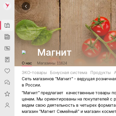
Map
News
DiscountCard
Магнит
Purchases
О нас
Магазины
11624
Heart
ЭКО-товары
Бонусная система
Продукты
Сеть магазинов "Магнит" - ведущая рознична
Contacts
в России.
"Магнит" предлагает качественные товары п
Reviews
ценам. Мы ориентированы на покупателей с 
ведем свою деятельность в четырех форматах:
ProfileSaby
магазин "Магнит Семейный" и магазин космет