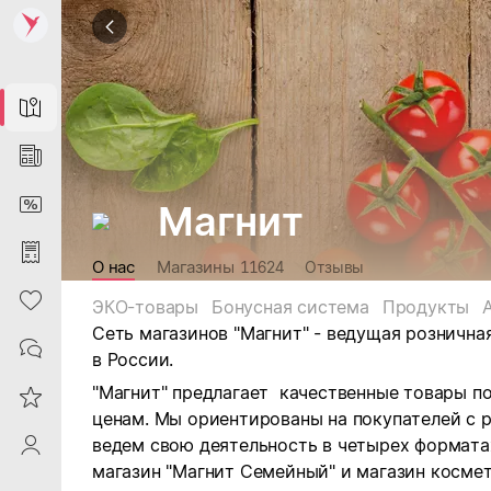
Map
News
DiscountCard
Магнит
Purchases
О нас
Магазины
11624
Отзывы
Heart
ЭКО-товары
Бонусная система
Продукты
Сеть магазинов "Магнит" - ведущая рознична
Contacts
в России.
"Магнит" предлагает качественные товары п
Reviews
ценам. Мы ориентированы на покупателей с 
ведем свою деятельность в четырех форматах:
ProfileSaby
магазин "Магнит Семейный" и магазин космет