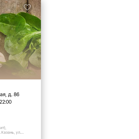
я, д. 86
22:00
ит),
 Казань, ул.
.86