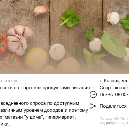
Алкоголь
г. Казань, ул.
я сеть по торговле продуктами питания
Спартаковска
Пн-Вс
08:00-
овседневного спроса по доступным
Поделиться
различным уровнем доходов и поэтому
 магазин "у дома", гипермаркет,
Тандер, АО (Магн
подразделение, г.
ики.
Спартаковская, д