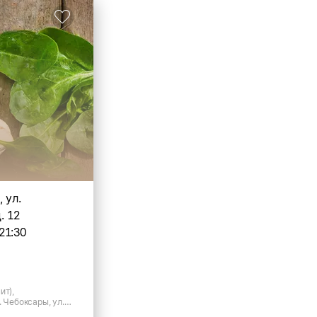
 ул.
. 12
21:30
ит),
. Чебоксары, ул.