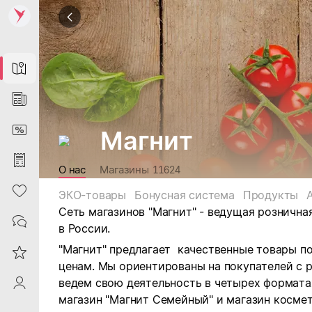
Map
News
DiscountCard
Магнит
Purchases
О нас
Магазины
11624
Heart
ЭКО-товары
Бонусная система
Продукты
Сеть магазинов "Магнит" - ведущая рознична
Contacts
в России.
"Магнит" предлагает качественные товары п
Reviews
ценам. Мы ориентированы на покупателей с 
ведем свою деятельность в четырех форматах:
ProfileSaby
магазин "Магнит Семейный" и магазин космет