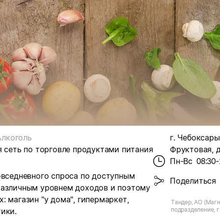
Алкоголь
г. Чебоксары,
я сеть по торговле продуктами питания
Фруктовая, д
Пн-Вс
08:30-
овседневного спроса по доступным
Поделиться
различным уровнем доходов и поэтому
 магазин "у дома", гипермаркет,
Тандер, АО (Магн
подразделение, г
ики.
Фруктовая, д.12