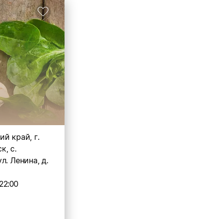
й край, г.
, с.
л. Ленина, д.
22:00