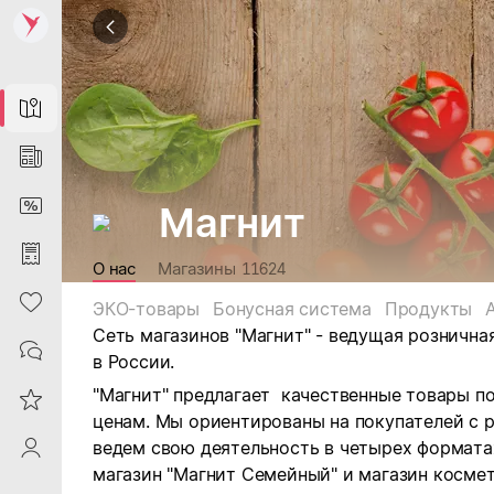
Map
News
DiscountCard
Магнит
Purchases
О нас
Магазины
11624
Heart
ЭКО-товары
Бонусная система
Продукты
Сеть магазинов "Магнит" - ведущая рознична
Contacts
в России.
"Магнит" предлагает качественные товары п
Reviews
ценам. Мы ориентированы на покупателей с 
ведем свою деятельность в четырех форматах:
ProfileSaby
магазин "Магнит Семейный" и магазин космет