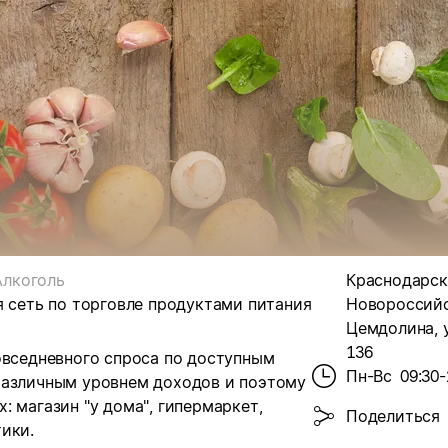
Алкоголь
Краснодарски
я сеть по торговле продуктами питания
Новороссийск
Цемдолина, у
136
овседневного спроса по доступным
Пн-Вс
09:30-
различным уровнем доходов и поэтому
 магазин "у дома", гипермаркет,
Поделиться
ики.