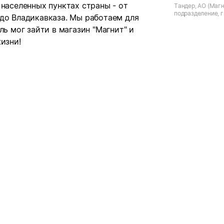
 населенных пунктах страны - от
Тандер, АО (Магн
подразделение, г
 до Владикавказа. Мы работаем для
ул. Ленина, д.136
ль мог зайти в магазин "Магнит" и
изни!